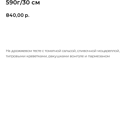
590г/30 см
840,00
р.
Добавить
На дрожжевом тесте с томатной сальсой, сливочной моцареллой,
тигровыми креветками, ракушками вонголе и пармезаном