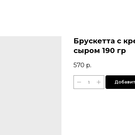
Брускетта с к
сыром 190 гр
570
р.
Добавит