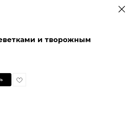
реветками и творожным
ь